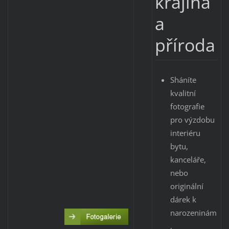
krajina
a
příroda
Sháníte
kvalitní
fotografie
pro výzdobu
interiéru
bytu,
kanceláře,
nebo
originální
dárek k
narozeninám
,