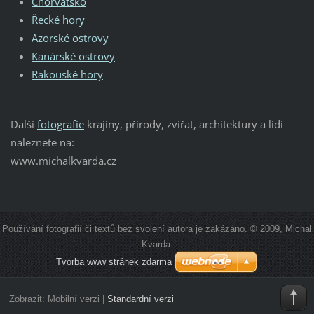
Chorvatsko
Řecké hory
Azorské ostrovy
Kanárské ostrovy
Rakouské hory
Další
fotografie
krajiny, přírody, zvířat, architektury a lidí
naleznete na:
www.michalkvarda.cz
Používání fotografií či textů bez svolení autora je zakázáno. © 2009, Michal
Kvarda.
Tvorba www stránek zdarma
Zobrazit:
Mobilní verzi
|
Standardní verzi